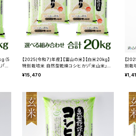
g（5
【2025(令和7)年産】【富山の米】【白米20kg】
【20
リ「米
特別栽培米 自然型乾燥コシヒカリ「米山米」
別栽
【富山県入善町特産品】★袋の組み合わせを選
山県
¥15,470
¥1,4
べる！