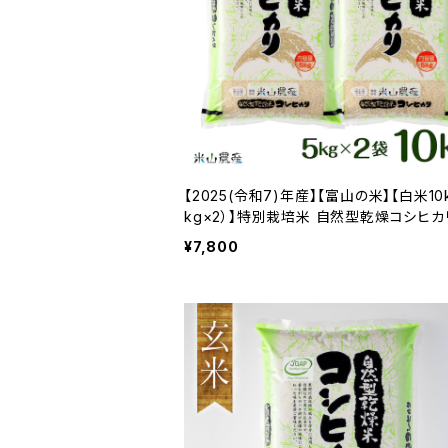
【2025(令和7)年産】【富山の米】【白米10k
kg×2）】特別栽培米 自然型乾燥コシヒカ
山米」【富山県入善町特産品】
¥7,800