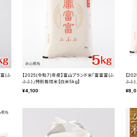
富富(ふ
【2025(令和7)年産】富山ブランド米「富富富(ふ
【20
ふふ)」特別栽培米【白米5kg】
ふふ)
¥4,100
¥8,