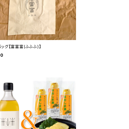
ッグ【富富富(ふふふ)】
00