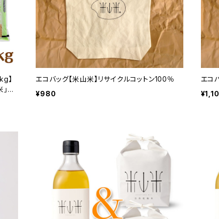
kg】
エコバッグ【米山米】リサイクルコットン100％
エコバ
米」
¥980
¥1,1
せを選