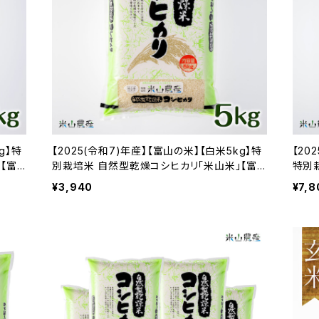
g】特
【2025(令和7)年産】【富山の米】【白米5kg】特
【20
【富
別栽培米 自然型乾燥コシヒカリ「米山米」【富
特別
山県入善町特産品】
【富
¥3,940
¥7,8