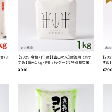
富富(ふ
【2025(令和7)年産】【富山の米】贈答用におす
【20
すめ【白米１kg・専用パッケージ】特別栽培米
すめ
自然型乾燥コシヒカリ「米山米」【富山県入善町
自然
¥910
¥79
特産品】
特産