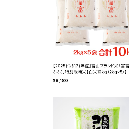
【2025(令和7)年産】富山ブランド米「富
ふふ)」特別栽培米【白米10kg（2kg×5）】
¥8,180