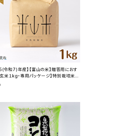
25(令和7)年産】【富山の米】贈答用におす
【玄米１kg・専用パッケージ】特別栽培米
型乾燥コシヒカリ「米山米」【富山県入善町
0
品】