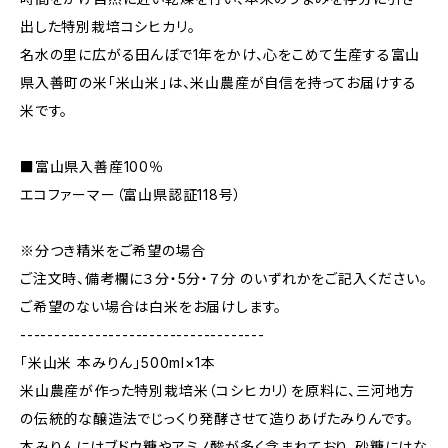
出した特別栽培コシヒカリ。
名水の里に広がる田んぼで1年をかけ、心をこめて生産する富山
県入善町の米「米山米」は、米山農産が自信を持ってお届けする
米です。
■富山県入善産100％
エコファーマー（富山県認証118号）
※分つき精米をご希望の場合
ご注文時、備考欄に３分・5分・７分 のいずれかをご記入ください。
ご希望のない場合は白米をお届けします。
------------------------------------
「米山米 本みりん」500ml×1本
米山農産が作った特別栽培米（コシヒカリ）を原料に、三河地方
の伝統的な醸造法でじっくり発酵させて造りあげたみりんです。
本みりんにはブドウ糖やアミノ酸が多く含まれており、砂糖にはな