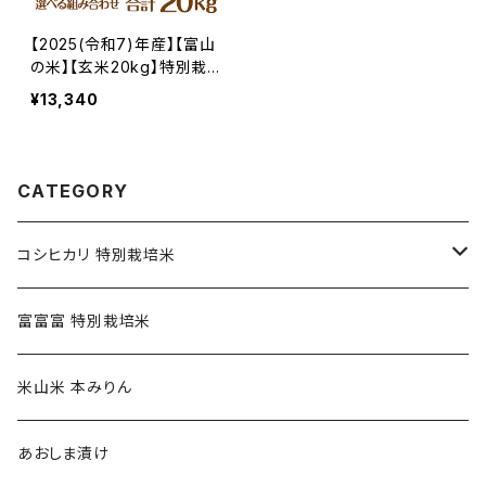
【2025(令和7)年産】【富山
の米】【玄米20kg】特別栽培
米 自然型乾燥コシヒカリ
¥13,340
「米山米」【富山県入善町特
産品】★袋の組み合わせを
選べる！
CATEGORY
コシヒカリ 特別栽培米
精米(白米) コシヒカリ特別栽培米
富富富 特別栽培米
玄米 コシヒカリ特別栽培米
米山米 本みりん
あおしま漬け