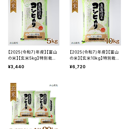
【2025(令和7)年産】【富山
【2025(令和7)年産】【富山
の米】【玄米5kg】特別栽培
の米】【玄米10kg】特別栽培
米 自然型乾燥コシヒカリ
米 自然型乾燥コシヒカリ
¥3,440
¥6,720
「米山米」【富山県入善町特
「米山米」【富山県入善町特
産品】
産品】