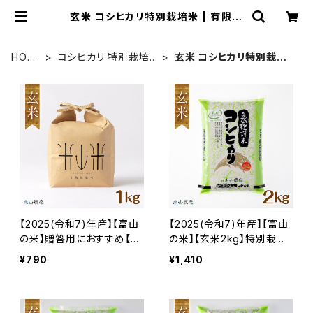
玄米 コシヒカリ特別栽培米 | 有限会
社米山農産／自然のおいしさをいつ
までも…。富山県入善町の特別栽培コ
シヒカリ【米山米】
HOM
コシヒカリ 特別栽培
玄米 コシヒカリ特別栽培
E
米
米
【2025(令和7)年産】【富山
【2025(令和7)年産】【富山
の米】贈答用におすすめ【玄
の米】【玄米2kg】特別栽培
米１kg・専用パッケージ】特
米 自然型乾燥コシヒカリ
¥790
¥1,410
別栽培米 自然型乾燥コシ
「米山米」【富山県入善町特
ヒカリ「米山米」【富山県入
産品】
善町特産品】