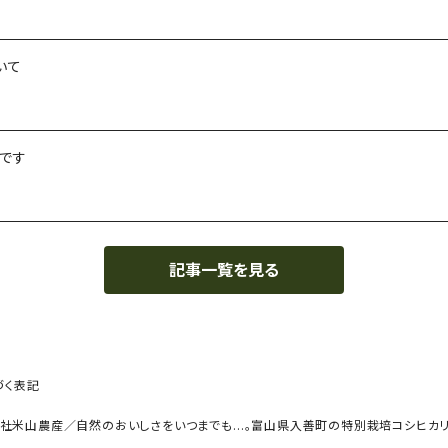
いて
です
記事一覧を見る
づく表記
会社米山農産／自然のおいしさをいつまでも…。富山県入善町の特別栽培コシヒカリ