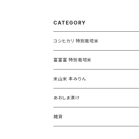
CATEGORY
コシヒカリ 特別栽培米
精米(白米) コシヒカリ特別栽培米
富富富 特別栽培米
玄米 コシヒカリ特別栽培米
米山米 本みりん
あおしま漬け
雑貨