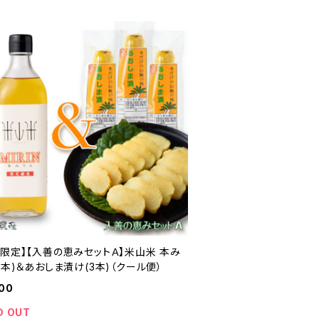
間限定】【入善の恵みセットＡ】米山米 本み
1本)＆あおしま漬け(3本)（クール便）
00
D OUT