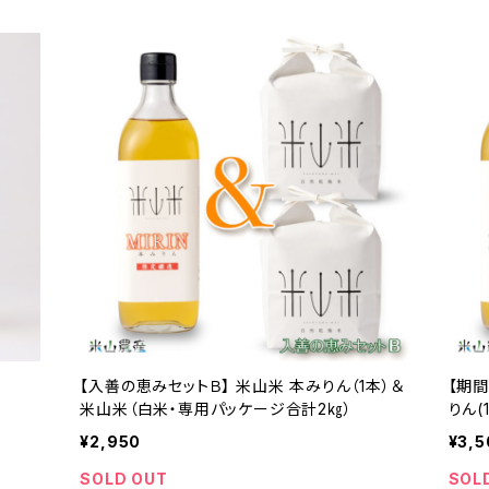
【入善の恵みセットＢ】 米山米 本みりん（1本）＆
【期
米山米（白米・専用パッケージ合計2㎏）
りん(
¥2,950
¥3,5
SOLD OUT
SOL