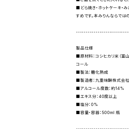
■どら焼き・ホットケーキ・
すめです。本みりんならでは
---------------------------
製品仕様
■原材料：コシヒカリ米（富山
コール
■製法：糖化熟成
■製造者：九重味醂株式会
■アルコール度数：約14%
■エキス分：40度以上
■塩分：0%
■容量・容器：500ml 瓶
---------------------------