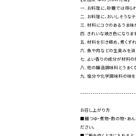
一. お料理に、砂糖では得ら
二. お料理に、おいしそうな
三. 材料にコクのあるうま味
四. きれいな焼き色になりま
五. 材料を引き締め、煮くず
六. 魚や肉などの生臭みを消
七. よい香りの成分が材料の
八. 他の醸造調味料とうまく
九. 塩分や化学調味料の味
---------------------------
お召し上がり方
■麺つゆ・煮物・酢の物・あ
ださい。
■ご飯を炊くときに入れると