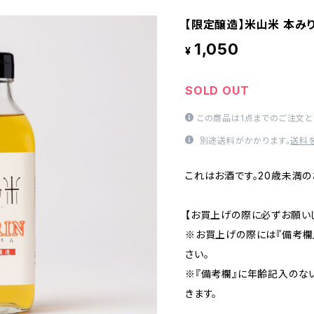
【限定醸造】米山米 本みりん
1,050
¥
SOLD OUT
この商品は1点までのご注文と
別途送料がかかります。
送料
これはお酒です。20歳未満
【お買上げの際に必ずお願い
※お買上げの際には『備考欄
さい。
※『備考欄』に年齢記入のな
きます。