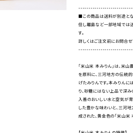
---------------------------
■この商品は送料が別途とな
但し離島など一部地域では
す。
詳しくはご注文前にお問合せ
---------------------------
「米山米 本みりん」は、米山
を原料に、三河地方の伝統的
げたみりんです。本みりんに
り、砂糖にはない上品で深み
入善のおいしい水と空気が育
した豊かな味わいと、三河
成された、黄金色の「米山米 
【米山米 本みりんの特徴】