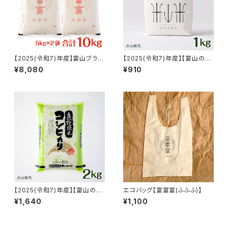
【2025(令和7)年産】富山ブラン
【2025(令和7)年産】【富山の
ド米「富富富(ふふふ)」特別栽培
米】贈答用におすすめ【白米１k
¥8,080
¥910
米【白米10kg（5kg×2）】
g・専用パッケージ】特別栽培米
自然型乾燥コシヒカリ「米山米」
【富山県入善町特産品】
【2025(令和7)年産】【富山の
エコバッグ【富富富(ふふふ)】
米】【白米2kg】特別栽培米 自然
¥1,640
¥1,100
型乾燥コシヒカリ「米山米」【富
山県入善町特産品】