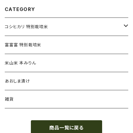
CATEGORY
コシヒカリ 特別栽培米
精米(白米) コシヒカリ特別栽培米
富富富 特別栽培米
玄米 コシヒカリ特別栽培米
米山米 本みりん
あおしま漬け
雑貨
商品一覧に戻る