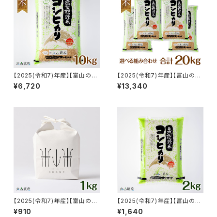
【2025(令和7)年産】【富山の
【2025(令和7)年産】【富山の
米】【玄米10kg】特別栽培米 自
米】【玄米20kg】特別栽培米 自
¥6,720
¥13,340
然型乾燥コシヒカリ「米山米」
然型乾燥コシヒカリ「米山米」
【富山県入善町特産品】
【富山県入善町特産品】★袋の
組み合わせを選べる！
【2025(令和7)年産】【富山の
【2025(令和7)年産】【富山の
米】贈答用におすすめ【白米１k
米】【白米2kg】特別栽培米 自然
¥910
¥1,640
g・専用パッケージ】特別栽培米
型乾燥コシヒカリ「米山米」【富