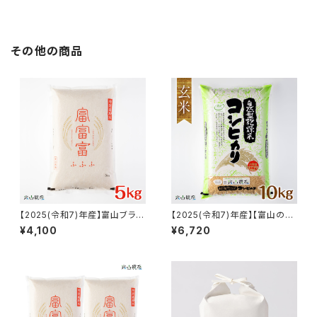
自然型乾燥コシヒカリ「米山米」
山県入善町特産品】
【富山県入善町特産品】
その他の商品
【2025(令和7)年産】富山ブラン
【2025(令和7)年産】【富山の
ド米「富富富(ふふふ)」特別栽培
米】【玄米10kg】特別栽培米 自
¥4,100
¥6,720
米【白米5kg】
然型乾燥コシヒカリ「米山米」
【富山県入善町特産品】