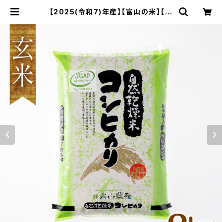
【2025(令和7)年産】【富山の米】【玄
米2kg】特別栽培米 自然型乾燥コシ
ヒカリ「米山米」【富山県入善町特産
品】 | 有限会社米山農産／自然のお
いしさをいつまでも…。富山県入善町
の特別栽培コシヒカリ【米山米】