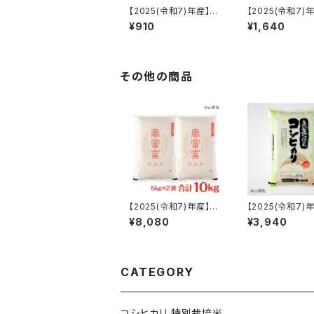
【2025(令和7)年産】
【2025(令和7)
【富山の米】贈答用にお
【富山の米】【白米
¥910
¥1,640
すすめ【白米１kg・専用
特別栽培米 自
パッケージ】特別栽培米
コシヒカリ「米山
自然型乾燥コシヒカリ
山県入善町特産
「米山米」【富山県入善
町特産品】
その他の商品
【2025(令和7)年産】富
【2025(令和7)
山ブランド米「富富富(ふ
【富山の米】【白米
¥8,080
¥3,940
ふふ)」特別栽培米【白米
特別栽培米 自
10kg（5kg×2）】
コシヒカリ「米山
山県入善町特産
CATEGORY
コシヒカリ 特別栽培米