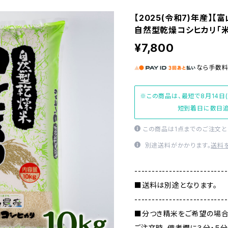
【2025(令和7)年産】【
自然型乾燥コシヒカリ「
¥7,800
なら
手数
※この商品は、最短で8月14日
短到着日に数日追
この商品は1点までのご注文と
別途送料がかかります。
送料
---------------------------
■送料は別途となります。
---------------------------
■分つき精米をご希望の場
ご注文時、備考欄に３分・５分