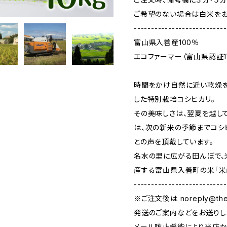
ご希望のない場合は白米をお
---------------------------
富山県入善産100％
エコファーマー（富山県認証1
時間をかけ自然に近い乾燥を
した特別栽培コシヒカリ。
その美味しさは、翌夏を越し
は、次の新米の季節までコシ
との声を頂戴しています。
名水の里に広がる田んぼで、
産する富山県入善町の米「米
---------------------------
※ご注文後は
noreply@the
発送のご案内などをお送りし
メール防止機能により当店か