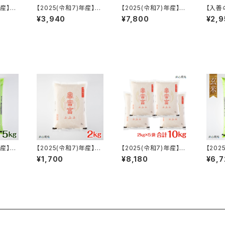
年産】
【2025(令和7)年産】
【2025(令和7)年産】
【入善
2kg】
【富山の米】【白米5kg】
【富山の米】【白米10kg
米山米
¥3,940
¥7,800
¥2,9
然型乾燥
特別栽培米 自然型乾燥
（5kg×2）】特別栽培米
＆ 米
米」【富
コシヒカリ「米山米」【富
自然型乾燥コシヒカリ
ッケー
品】
山県入善町特産品】
「米山米」【富山県入善
町特産品】
年産】
【2025(令和7)年産】富
【2025(令和7)年産】富
【202
5kg】
山ブランド米「富富富(ふ
山ブランド米「富富富(ふ
【富山
¥1,700
¥8,180
¥6,7
然型乾燥
ふふ)」特別栽培米【白米
ふふ)」特別栽培米【白米
g】特
米」【富
2kg】
10kg（2kg×5）】
乾燥コ
品】
米」【
品】