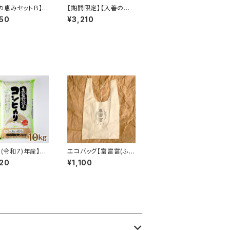
の恵みセットＢ】
【期間限定】【入善の恵
 本みりん（1本）
みセットＣ】米山米（白
50
¥3,210
山米（白米・専用パ
米・専用パッケージ合計
ジ合計2㎏）
2㎏）＆あおしま漬け(3
本)（クール便）
5(令和7)年産】
エコバッグ【富富富(ふふ
の米】【玄米10k
ふ)】
20
¥1,100
別栽培米 自然型
シヒカリ「米山
富山県入善町特産