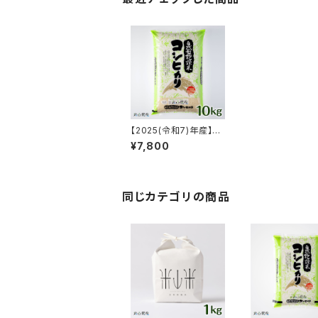
【2025(令和7)年産】
【富山の米】【白米10k
¥7,800
g】特別栽培米 自然型
乾燥コシヒカリ「米山
米」【富山県入善町特産
品】
同じカテゴリの商品