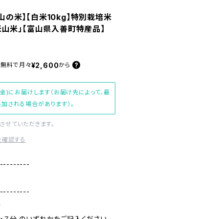
富山の米】【白米10kg】特別栽培米
米山米」【富山県入善町特産品】
¥2,600
料無料で
月々
から
(金)にお届けします（お届け先によって、最
加される場合があります）。
させていただきます。
を確認する
---------
---------
合
・７分 のいずれかをご記入ください。