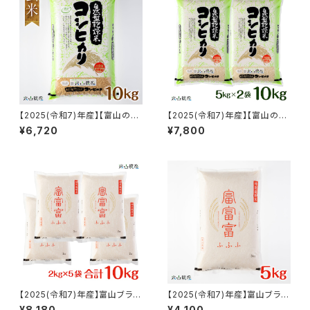
【2025(令和7)年産】【富山の
【2025(令和7)年産】【富山の
米】【玄米10kg】特別栽培米 自
米】【白米10kg（5kg×2）】特別
¥6,720
¥7,800
然型乾燥コシヒカリ「米山米」
栽培米 自然型乾燥コシヒカリ
【富山県入善町特産品】
「米山米」【富山県入善町特産
品】
【2025(令和7)年産】富山ブラン
【2025(令和7)年産】富山ブラン
ド米「富富富(ふふふ)」特別栽培
ド米「富富富(ふふふ)」特別栽培
¥8,180
¥4,100