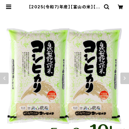
【2025(令和7)年産】【富山の米】【白
米10kg（5kg×2）】特別栽培米 自然
型乾燥コシヒカリ「米山米」【富山県入
善町特産品】 | 有限会社米山農産／
自然のおいしさをいつまでも…。富山
県入善町の特別栽培コシヒカリ【米山
米】