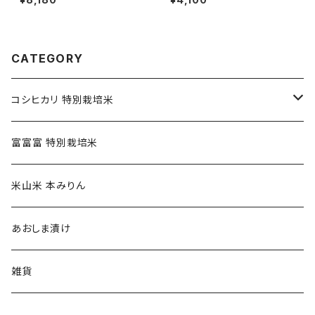
米【白米10kg（2kg×5）】
米【白米5kg】
CATEGORY
コシヒカリ 特別栽培米
精米(白米) コシヒカリ特別栽培米
富富富 特別栽培米
玄米 コシヒカリ特別栽培米
米山米 本みりん
あおしま漬け
雑貨