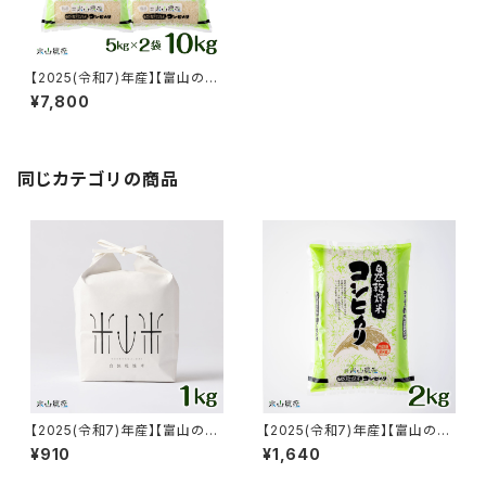
【2025(令和7)年産】【富山の
米】【白米10kg（5kg×2）】特別
¥7,800
栽培米 自然型乾燥コシヒカリ
「米山米」【富山県入善町特産
品】
同じカテゴリの商品
【2025(令和7)年産】【富山の
【2025(令和7)年産】【富山の
米】贈答用におすすめ【白米１k
米】【白米2kg】特別栽培米 自然
¥910
¥1,640
g・専用パッケージ】特別栽培米
型乾燥コシヒカリ「米山米」【富
自然型乾燥コシヒカリ「米山米」
山県入善町特産品】