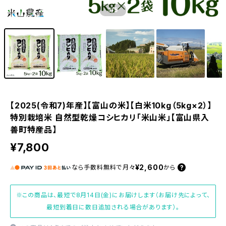
1
/5
【2025(令和7)年産】【富山の米】【白米10kg（5kg×2）】
特別栽培米 自然型乾燥コシヒカリ「米山米」【富山県入
善町特産品】
¥7,800
¥2,600
なら
手数料無料で
月々
から
※この商品は、最短で8月14日(金)にお届けします（お届け先によって、
最短到着日に数日追加される場合があります）。