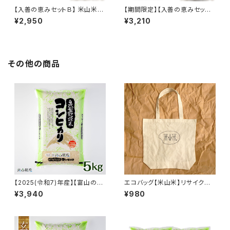
【入善の恵みセットＢ】 米山米
【期間限定】【入善の恵みセット
本みりん（1本）＆ 米山米（白米・
Ｃ】米山米（白米・専用パッケー
¥2,950
¥3,210
専用パッケージ合計2㎏）
ジ合計2㎏）＆あおしま漬け(3
本)（クール便）
その他の商品
【2025(令和7)年産】【富山の
エコバッグ【米山米】リサイクル
米】【白米5kg】特別栽培米 自然
コットン100％
¥3,940
¥980
型乾燥コシヒカリ「米山米」【富
山県入善町特産品】