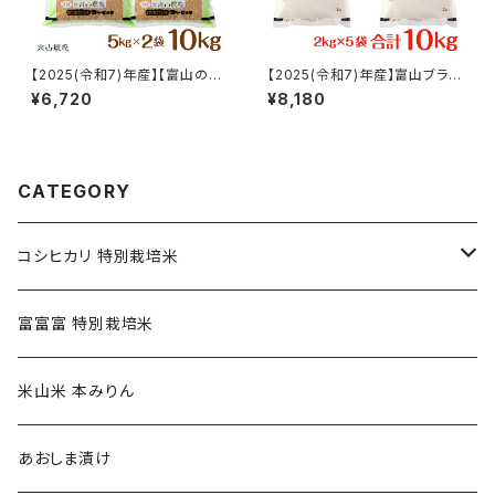
【2025(令和7)年産】【富山の
【2025(令和7)年産】富山ブラン
米】【玄米10kg（5kg×2）】特別
ド米「富富富(ふふふ)」特別栽培
¥6,720
¥8,180
栽培米 自然型乾燥コシヒカリ
米【白米10kg（2kg×5）】
「米山米」【富山県入善町特産
品】
CATEGORY
コシヒカリ 特別栽培米
精米(白米) コシヒカリ特別栽培米
富富富 特別栽培米
玄米 コシヒカリ特別栽培米
米山米 本みりん
あおしま漬け