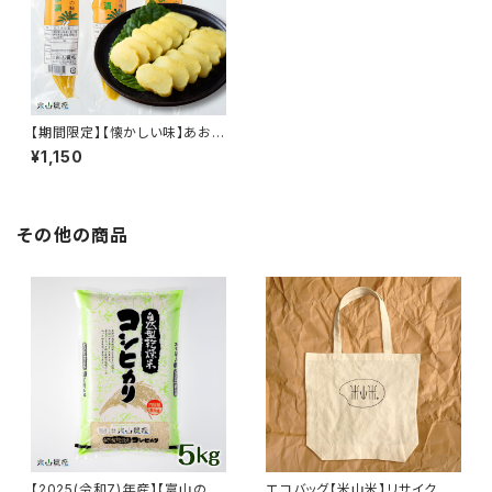
【期間限定】【懐かしい味】あおし
ま漬け（大根ぬか漬け）真空パッ
¥1,150
ク3本セット（クール便）
その他の商品
【2025(令和7)年産】【富山の
エコバッグ【米山米】リサイクル