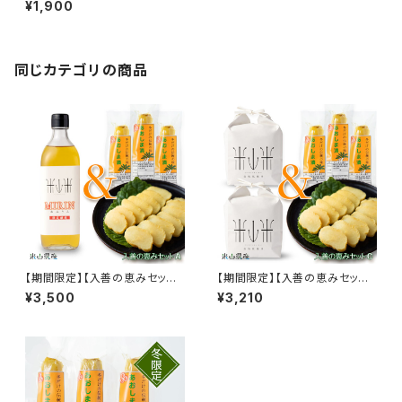
¥1,900
ク5本セット（クール便）
同じカテゴリの商品
【期間限定】【入善の恵みセット
【期間限定】【入善の恵みセット
Ａ】米山米 本みりん(1本)＆あお
Ｃ】米山米（白米・専用パッケー
¥3,500
¥3,210
しま漬け(3本)（クール便）
ジ合計2㎏）＆あおしま漬け(3
本)（クール便）