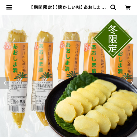
【期間限定】【懐かしい味】あおしま漬
け（大根ぬか漬け）真空パック5本セッ
ト（クール便） | 有限会社米山農産／
自然のおいしさをいつまでも…。富山
県入善町の特別栽培コシヒカリ【米山
米】