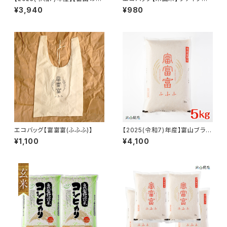
米】【白米5kg】特別栽培米 自然
コットン100％
¥3,940
¥980
型乾燥コシヒカリ「米山米」【富
山県入善町特産品】
エコバッグ【富富富(ふふふ)】
【2025(令和7)年産】富山ブラン
ド米「富富富(ふふふ)」特別栽培
¥1,100
¥4,100
米【白米5kg】