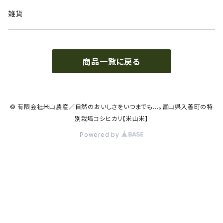
雑貨
商品一覧に戻る
© 有限会社米山農産／自然のおいしさをいつまでも…。富山県入善町の特
別栽培コシヒカリ【米山米】
Powered by