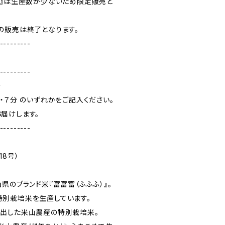
）』は生産数が少ないため限定販売と
の販売は終了となります。
---------
---------
合
・７分 のいずれかをご記入ください。
届けします。
---------
18号）
県のブランド米『富富富（ふふふ）』。
別栽培米を生産しています。
出した米山農産の特別栽培米。