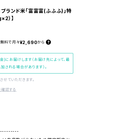
富山ブランド米「富富富(ふふふ)」特
×2）】
¥2,690
料無料で
月々
から
(金)にお届けします（お届け先によって、最
加される場合があります）。
させていただきます。
を確認する
---------