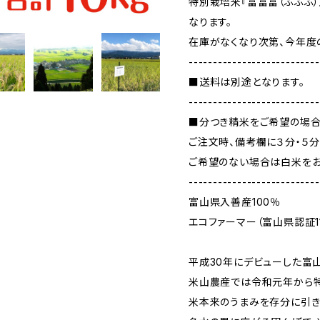
特別栽培米『富富富（ふふふ
なります。
在庫がなくなり次第、今年度
---------------------------
■送料は別途となります。
---------------------------
■分つき精米をご希望の場
ご注文時、備考欄に３分・５分
ご希望のない場合は白米をお
---------------------------
富山県入善産100％
エコファーマー（富山県認証1
平成30年にデビューした富山
米山農産では令和元年から特
米本来のうまみを存分に引き