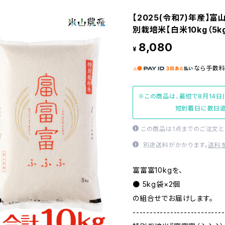
【2025(令和7)年産】
別栽培米【白米10kg（5kg
8,080
¥
なら
手数
※この商品は、最短で8月14日
短到着日に数日追
この商品は1点までのご注文と
別途送料がかかります。
送料
富富富10kgを、
● 5kg袋×2個
の組合せでお届けします。
---------------------------