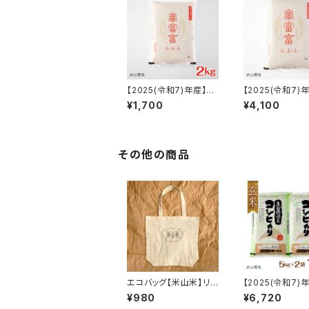
【2025(令和7)年産】富
【2025(令和7)
山ブランド米「富富富(ふ
山ブランド米「富
¥1,700
¥4,100
ふふ)」特別栽培米【白米
ふふ)」特別栽培
2kg】
5kg】
その他の商品
エコバッグ【米山米】リサ
【2025(令和7)
イクルコットン100％
【富山の米】【玄米
¥980
¥6,720
（5kg×2）】特