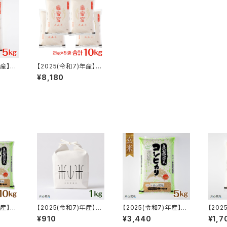
年産】富
【2025(令和7)年産】富
富富(ふ
山ブランド米「富富富(ふ
¥8,180
米【白米
ふふ)」特別栽培米【白米
10kg（2kg×5）】
年産】
【2025(令和7)年産】
【2025(令和7)年産】
【202
10kg
【富山の米】贈答用にお
【富山の米】【玄米5kg】
山ブラ
¥910
¥3,440
¥1,7
別栽培米
すすめ【白米１kg・専用
特別栽培米 自然型乾燥
ふふ)