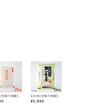
5(令和7)年産】富
【2025(令和7)年産】
ンド米「富富富(ふ
【富山の米】【白米5kg】
00
¥3,940
」特別栽培米【白米
特別栽培米 自然型乾燥